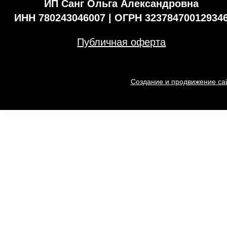
ИП Санг Ольга Александровна
ИНН 780243046007 | ОГРН 32378470012934
Публичная оферта
Создание и продвижение сай