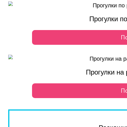
Прогулки п
П
Прогулки на
П