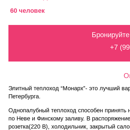
60 человек
Бронируйте
+7 (99
О
Элитный теплоход “Монарх”- это лучший вар
Петербурга.
Однопалубный теплоход способен принять н
по Неве и Финскому заливу. В распоряжение
розетка(220 В), холодильник, закрытый сало