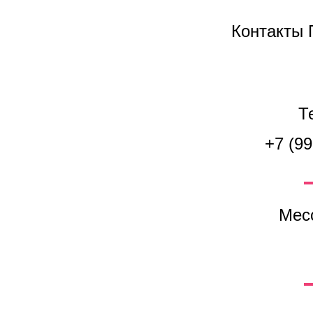
Контакты 
Т
+7 (99
Мес