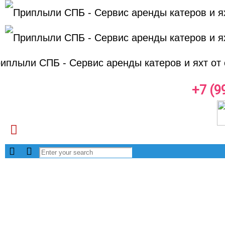
+7 (9