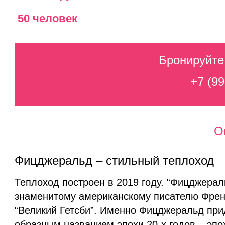
50 человек
Бронируйте
+7 (99
О
Фицджеральд – стильный теплоход
Теплоход построен в 2019 году. “Фицджерал
знаменитому американскому писателю Френ
“Великий Гетсби”. Именно Фицджеральд при
образным названием эпохи 20-х годов – эпо