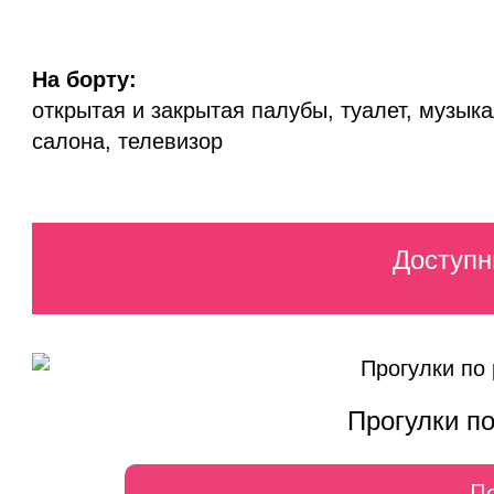
На борту:
открытая и закрытая палубы, туалет, музык
салона, телевизор
Доступн
Прогулки п
П