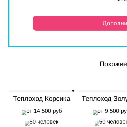
Дополни
Похожие
Теплоход Корсика
Теплоход Зол
от 14 500 руб
от 9 500 р
50 человек
50 челове